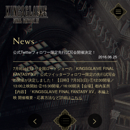
公式Twitterフォロワー限定先行試写会開催決定！
2016.06.25
7月9日(土)より全国ロードショーの「KINGSGLAIVE FINAL
FANTASY XV」
公式ツイッターフォロワー限定の先行試写会
の開催が決定しました！
【日時】7月3日(日) ①12:30開場／
13:00上映開始 ②15:30開場／16:00開演
【会場】都内某所
【内容】「KINGSGLAIVE FINAL FANTASY XV」本編上
映
開催概要・応募方法など詳細は
こちら
<
>