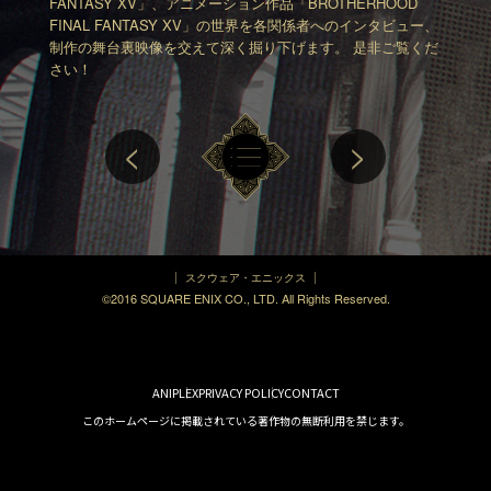
FANTASY XV」、
アニメーション作品「BROTHERHOOD
FINAL FANTASY XV」の世界を
各関係者へのインタビュー、
制作の舞台裏映像を交えて深く掘り下げます。
是非ご覧くだ
さい！
<
>
スクウェア・エニックス
©2016 SQUARE ENIX CO., LTD. All Rights Reserved.
ANIPLEX
PRIVACY POLICY
CONTACT
このホームページに掲載されている著作物の無断利用を禁じます。