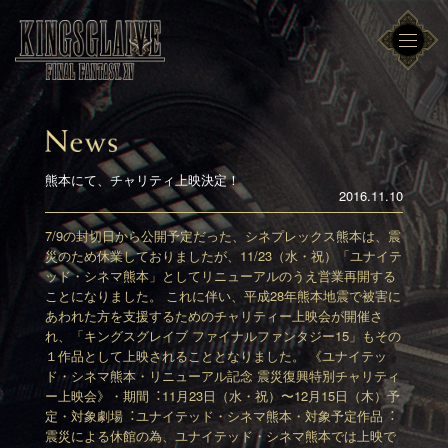
熊本にて、チャリティ上映決定！
2016.11.10
7/9の封切日から公開予定だった、シネプレックス熊本は、震
災のため休業しておりましたが、
11/23（水・祝）「ユナイテ
ッド・シネマ熊本」としてリニューアルのうえ営業再開する
ことになりました。
これに伴い、平成28年熊本地震で被害に
あわれた方を支援するためのチャリティー上映会が開催さ
れ、
「キングスグレイブ ファイナルファンタジー15」もその
１作品として上映されることとなりました。
《ユナイテッ
ド・シネマ熊本・リニューアル記念 震災復興特別チャリティ
ー上映会》
・期間︓11月23日（水・祝）〜12月15日（木）予
定
・対象劇場︓ユナイテッド・シネマ熊本
・対象予定作品︓
震災による休館の為、ユナイテッド・シネマ熊本では上映で