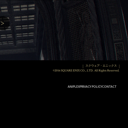
>
スクウェア・エニックス
©2016 SQUARE ENIX CO., LTD. All Rights Reserved.
ANIPLEX
PRIVACY POLICY
CONTACT