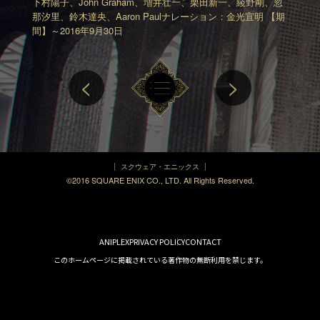
下村陽子、John Graham、増井壮一、栗田新一、
綾野剛、忽
那汐里、鈴木達央、Aaron Paul
ナレーション：金光宜明
【期
間】
～2016年9月30日
<
>
スクウェア・エニックス
©2016 SQUARE ENIX CO., LTD. All Rights Reserved.
ANIPLEX
PRIVACY POLICY
CONTACT
このホームページに掲載されている著作物の無断利用を禁じます。