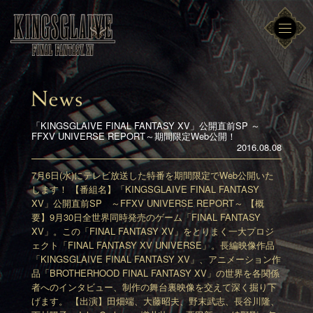
「KINGSGLAIVE FINAL FANTASY XV」公開直前SP ～
FFXV UNIVERSE REPORT～期間限定Web公開！
2016.08.08
7月6日(水)にテレビ放送した特番を期間限定でWeb公開いた
します！
【番組名】
「KINGSGLAIVE FINAL FANTASY
XV」公開直前SP
～FFXV UNIVERSE REPORT～
【概
要】
9月30日全世界同時発売のゲーム「FINAL FANTASY
XV」。
この「FINAL FANTASY XV」をとりまく一大プロジ
ェクト
「FINAL FANTASY XV UNIVERSE」。
長編映像作品
「KINGSGLAIVE FINAL FANTASY XV」、
アニメーション作
品「BROTHERHOOD FINAL FANTASY XV」の世界を
各関係
者へのインタビュー、制作の舞台裏映像を交えて深く掘り下
げます。
【出演】
田畑端、大藤昭夫、野末武志、長谷川隆、